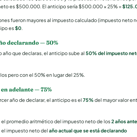
neto es $500.000. El anticipo sería $500.000 × 25% =
$125.
iones fueron mayores al impuesto calculado (impuesto neto n
cipo es
$0
.
ño declarando — 50%
 año que declaras, el anticipo sube al
50% del impuesto net
los pero con el 50% en lugar del 25%.
 en adelante — 75%
ercer año de declarar, el anticipo es el
75%
del mayor valor en
:
el promedio aritmético del impuesto neto de los
2 años ante
:
el impuesto neto del
año actual que se está declarando