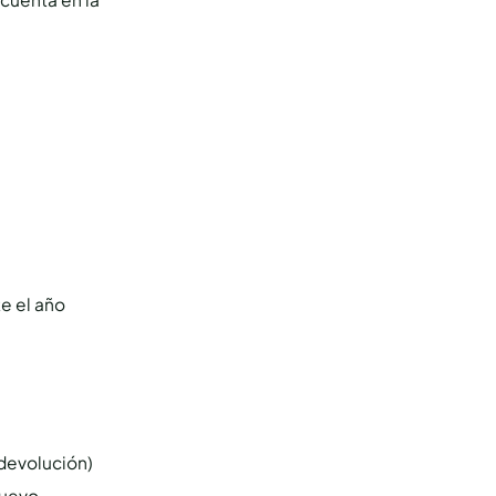
e el año
 devolución)
nuevo