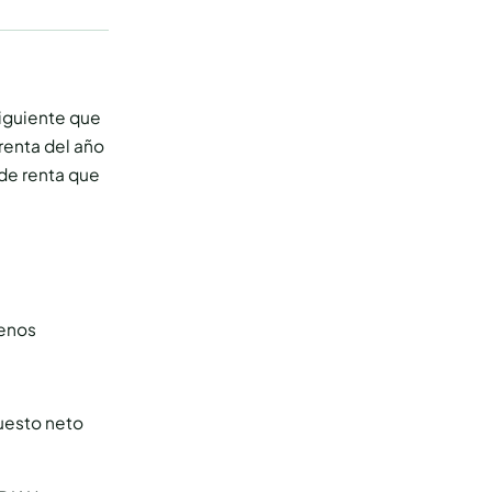
siguiente que
 renta del año
de renta que
menos
puesto neto