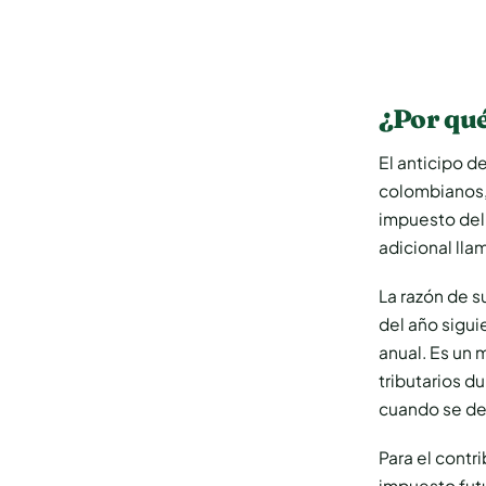
¿Por qué
El anticipo d
colombianos,
impuesto del 
adicional lla
La razón de s
del año sigui
anual. Es un 
tributarios d
cuando se de
Para el contr
impuesto futu