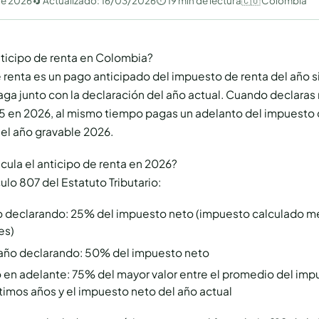
de 2026
🔄 Actualizado:
16/03/2026
⏱ 19 min de lectura
🇨🇴 Colombia
nticipo de renta en Colombia?
e renta es un pago anticipado del impuesto de renta del año 
paga junto con la declaración del año actual. Cuando declaras
5 en 2026, al mismo tiempo pagas un adelanto del impuesto 
 el año gravable 2026.
ula el anticipo de renta en 2026?
culo 807 del Estatuto Tributario:
o declarando: 25% del impuesto neto (impuesto calculado 
es)
ño declarando: 50% del impuesto neto
o en adelante: 75% del mayor valor entre el promedio del im
ltimos años y el impuesto neto del año actual