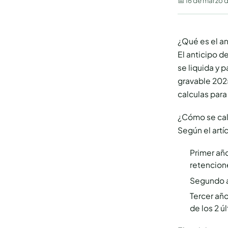
📅
16 de marzo 
¿Qué es el a
El anticipo d
se liquida y 
gravable 202
calculas para
¿Cómo se calc
Según el artí
Primer añ
retencion
Segundo a
Tercer añ
de los 2 ú