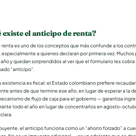
 existe el anticipo de renta?
e renta es uno de los conceptos que más confunde a los cont
 especialmente a quienes declaran por primera vez. Muchos 
año y quedan sorprendidos al ver que el formulario les cobra 
mado “anticipo”.
u existencia es fiscal: el Estado colombiano prefiere recauda
ente antes de que termine ese año, en lugar de esperar a la d
mecanismo de flujo de caja para el gobierno — garantiza ingr
urante todo el año en lugar de concentrarlos en agosto-octub
clara.
ibuyente, el anticipo funciona como un “ahorro forzado” a cue
ro. No es un impuesto adicional — es un adelanto que se des