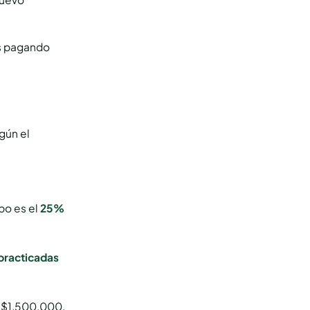
ás pagando
egún el
ipo es el
25%
 practicadas
r $1.500.000,