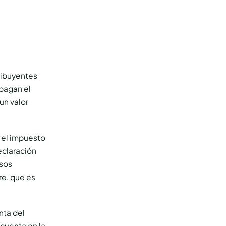
ribuyentes
pagan el
un valor
r el impuesto
eclaración
esos
re, que es
nta del
cuenta en la