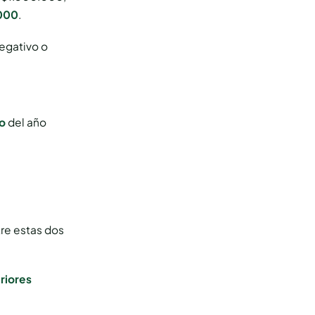
000
.
egativo o
o
del año
tre estas dos
riores