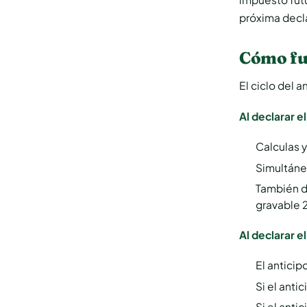
próxima decl
Cómo fun
El ciclo del a
Al declarar e
Calculas 
Simultáne
También d
gravable 
Al declarar e
El antici
Si el anti
Si el anti