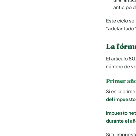
anticipo 
Este ciclo se
“adelantado” 
La fórmu
El artículo 8
número de ve
Primer añ
Si es la prim
del impuesto
Impuesto net
durante el a
Si tu impues