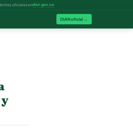
dian.gov.co
ámites oficiales en
DIAN oficial →
a
 y