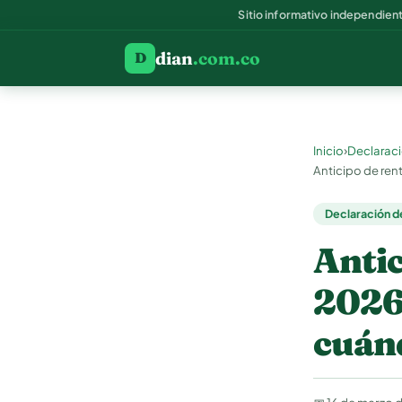
Sitio informativo independien
dian
.com.co
D
›
Inicio
Declaraci
Anticipo de ren
Declaración d
Antic
2026:
cuán