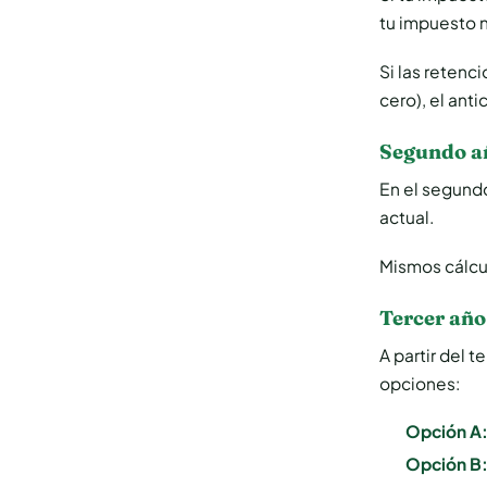
tu impuesto 
Si las retenc
cero), el anti
Segundo a
En el segundo
actual.
Mismos cálcu
Tercer año
A partir del t
opciones:
Opción A
Opción B