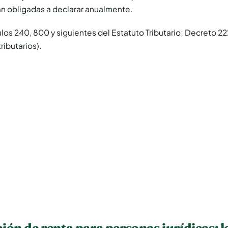
án obligadas a declarar anualmente.
ulos 240, 800 y siguientes del Estatuto Tributario; Decreto 2
ributarios).
ión de renta para personas jurídicas: l