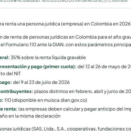
de 2026
🔄 Actualizado:
16/03/2026
⏱ 20 min de lectura
🇨🇴 Colombia
a renta una persona jurídica (empresa) en Colombia en 2026
n de renta de personas jurídicas en Colombia para el año gr
el Formulario 110 ante la DIAN, con estos parámetros principa
eral:
35% sobre la renta líquida gravable
presentación y pago (primer cuota):
del 12 al 26 de mayo de 
ito del NIT
pago:
del 9 al 23 de julio de 2026
ontribuyentes:
plazos distintos en febrero, abril y junio de 2
o:
110 (disponible en muisca.dian.gov.co)
de renta:
las empresas deben calcular y pagar anticipo del im
 año en la misma declaración
sonas jurídicas (SAS, Ltda., S.A., cooperativas, fundaciones c