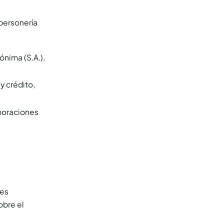
 personería
nima (S.A.),
y crédito,
poraciones
nes
obre el