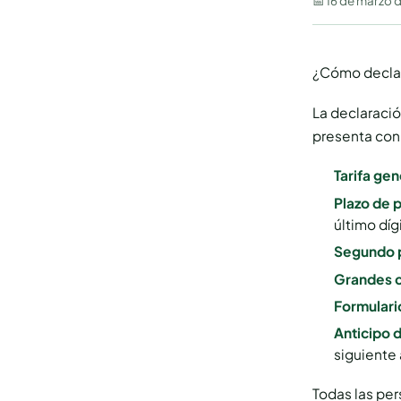
📅
16 de marzo 
¿Cómo declar
La declaració
presenta con 
Tarifa gen
Plazo de 
último díg
Segundo 
Grandes c
Formulari
Anticipo 
siguiente
Todas las per