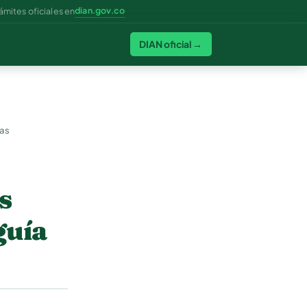
dian.gov.co
ámites oficiales en
DIAN oficial →
sas
s
guía