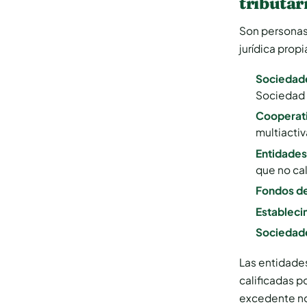
tributar
Son personas 
jurídica prop
Sociedad
Sociedad 
Cooperati
multiacti
Entidades
que no cal
Fondos de
Estableci
Sociedade
Las entidade
calificadas p
excedente no