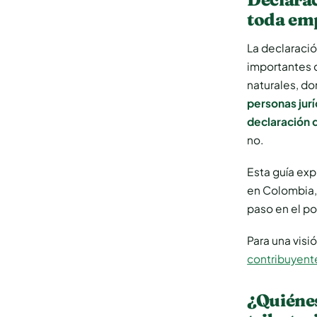
toda em
La declaració
importantes 
naturales, d
personas jurí
declaración 
no.
Esta guía exp
en Colombia, 
paso en el po
Para una visi
contribuyent
¿Quiénes