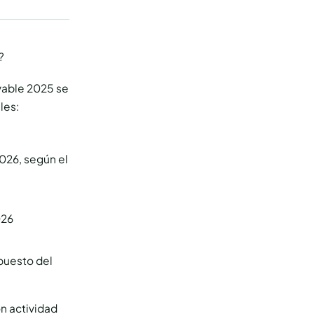
?
avable 2025 se
les:
2026, según el
026
puesto del
on actividad