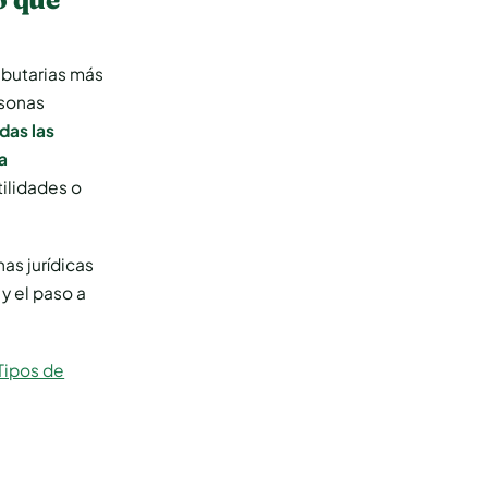
ributarias más
rsonas
das las
a
ilidades o
as jurídicas
y el paso a
Tipos de