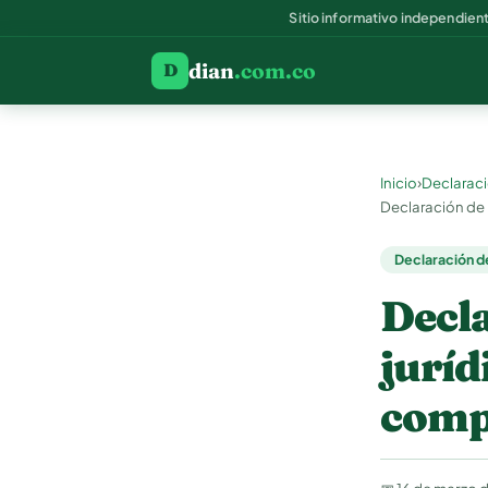
Sitio informativo independien
dian
.com.co
D
›
Inicio
Declaraci
Declaración de
Declaración d
Decla
juríd
comp