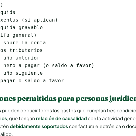
)

quida

xentas (si aplican)

quida gravable

ifa general)

 sobre la renta

os tributarios

 año anterior

 neto a pagar (o saldo a favor)

 año siguiente

 pagar o saldo a favor
nes permitidas para personas jurídic
 pueden deducir todos los gastos que cumplan tres condici
ios
, que tengan
relación de causalidad
con la actividad gen
estén
debidamente soportados
con factura electrónica o do
álido.