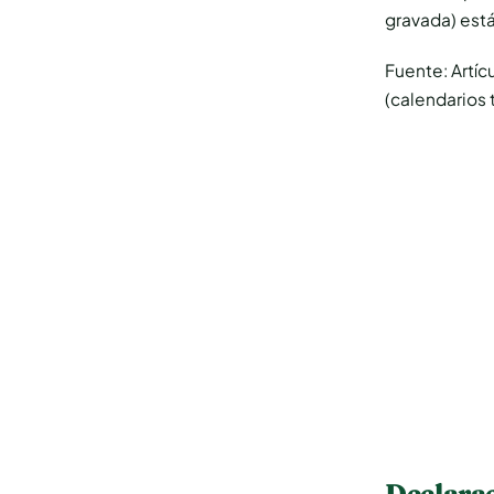
gravada) est
Fuente: Artíc
(calendarios t
Declarac