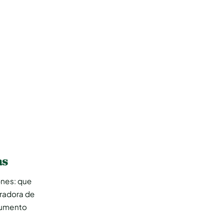
as
ones: que
eradora de
cumento