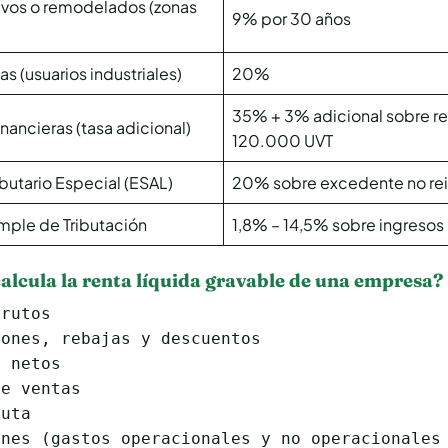
evos o remodelados (zonas
9% por 30 años
s (usuarios industriales)
20%
35% + 3% adicional sobre re
nancieras (tasa adicional)
120.000 UVT
butario Especial (ESAL)
20% sobre excedente no rei
mple de Tributación
1,8% – 14,5% sobre ingresos
alcula la renta líquida gravable de una empresa?
rutos

ones, rebajas y descuentos

 netos

e ventas

uta

nes (gastos operacionales y no operacionales 