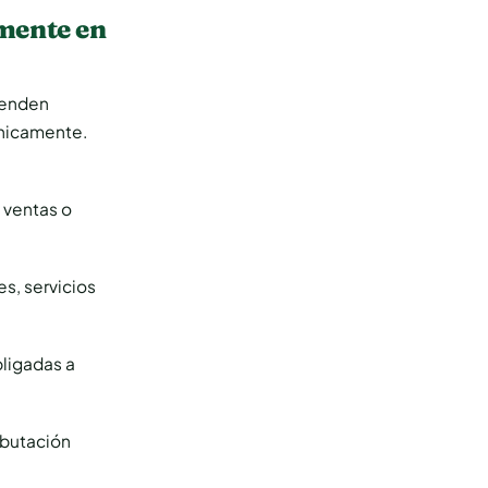
amente en
 venden
ónicamente.
s ventas o
es, servicios
bligadas a
ibutación