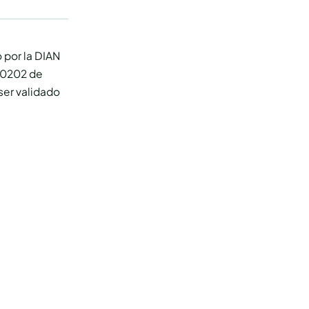
 por la DIAN
00202 de
ser validado