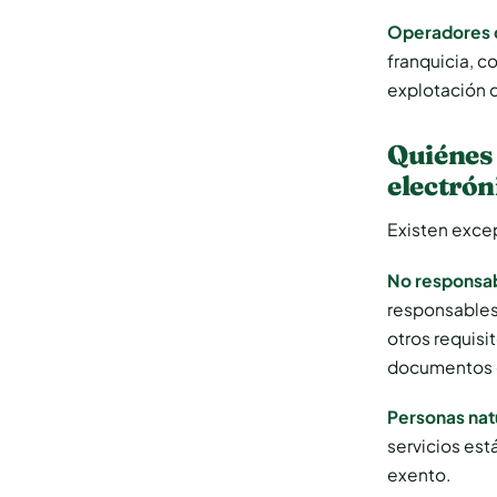
Operadores d
franquicia, c
explotación d
Quiénes 
electró
Existen exce
No responsab
responsables
otros requisi
documentos e
Personas nat
servicios est
exento.