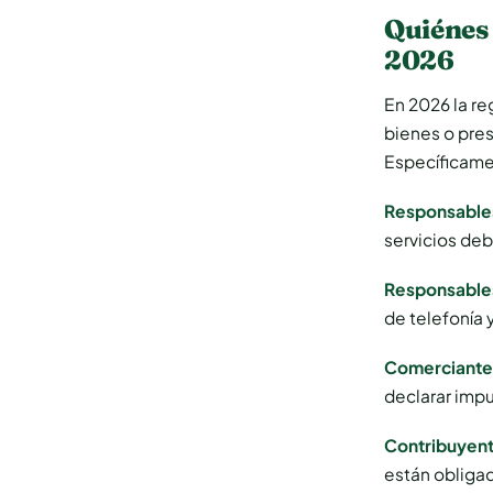
Quiénes 
2026
En 2026 la re
bienes o pres
Específicame
Responsables
servicios deb
Responsables
de telefonía 
Comerciantes
declarar impu
Contribuyent
están obligad