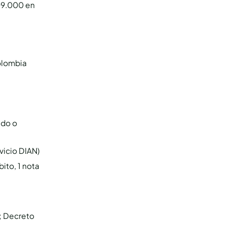
09.000 en
Colombia
ado o
rvicio DIAN)
bito, 1 nota
; Decreto