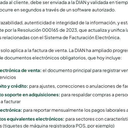
ada al cliente, debe ser enviada a la DIAN y validada en tiemp
ocurre en segundos a través de un software autorizado.
trazabilidad, autenticidad e integridad de la información, y es
e por la Resolución 000165 de 2023, que actualiza y unifica l
 relacionadas con el Sistema de Facturación Electrónica.
 solo aplica a la factura de venta. La DIAN ha ampliado progr
e documentos electrónicos obligatorios, que hoy incluye:
lectrónica de venta:
el documento principal para registrar ve
ervicios
ito y crédito:
para ajustes, correcciones o anulaciones de fa
 soporte en adquisiciones:
para respaldar compras a perso
a facturar
ectrónica:
para reportar mensualmente los pagos laborales
s equivalentes electrónicos:
para sectores con característ
s (tiquetes de máquina registradora POS, por ejemplo)