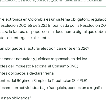
de 2026
🔄 Actualizado:
11/03/2026
⏱ 20 min de lectura
🇨🇴 Colombia
n electrónica en Colombia es un sistema obligatorio regulado
Resolución 000165 de 2023 (modificada por la Resolución 0
laza la factura en papel con un documento digital que debe 
ntes de entregarse al cliente.
án obligados a facturar electrónicamente en 2026?
personas naturales y jurídicas responsables del IVA
les del Impuesto Nacional al Consumo (INC)
tes obligados a declarar renta
entes del Régimen Simple de Tributación (SIMPLE)
sarrollen actividades bajo franquicia, concesión o regalía
 están obligados?