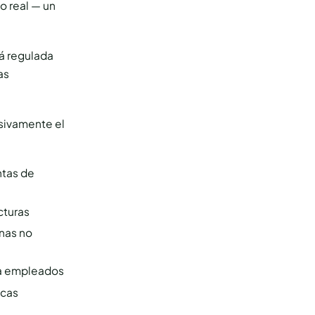
o real — un
tá regulada
as
esivamente el
ntas de
cturas
nas no
 a empleados
icas