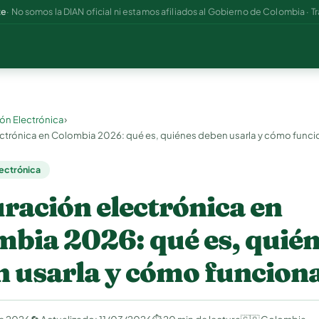
te
· No somos la DIAN oficial ni estamos afiliados al Gobierno de Colombia · Tr
›
ón Electrónica
ectrónica en Colombia 2026: qué es, quiénes deben usarla y cómo func
lectrónica
ración electrónica en
bia 2026: qué es, quié
n usarla y cómo funcion