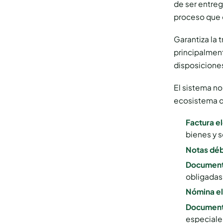
de ser entreg
proceso que 
Garantiza la 
principalment
disposiciones
El sistema no
ecosistema d
Factura e
bienes y s
Notas déb
Documento
obligadas 
Nómina el
Documento
especiale