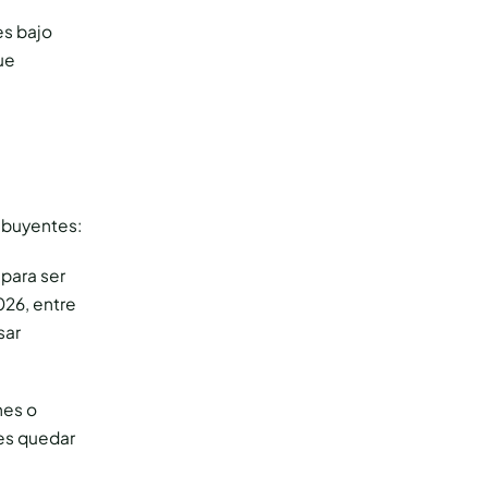
es bajo
ue
ibuyentes:
 para ser
026, entre
sar
nes o
des quedar