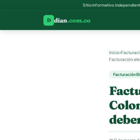
Sitio informativo independien
dian
.com.co
D
›
Inicio
Facturaci
Facturación el
Facturación E
Factu
Colom
debe