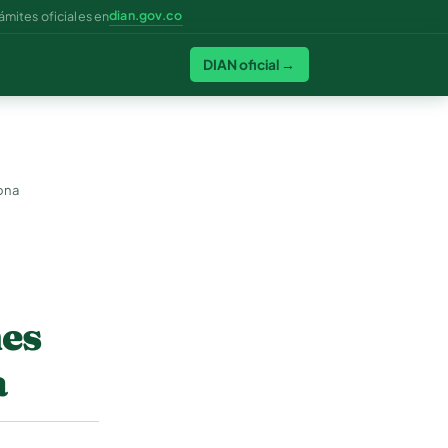
dian.gov.co
ámites oficiales en
DIAN oficial →
iona
nes
a