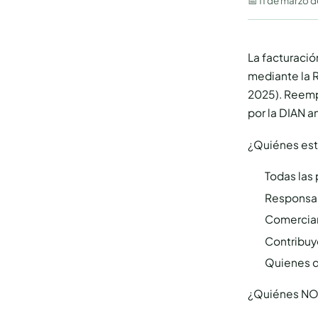
📅
11 de marzo 
La facturació
mediante la 
2025). Reemp
por la DIAN a
¿Quiénes est
Todas las 
Responsab
Comercian
Contribuy
Quienes de
¿Quiénes NO