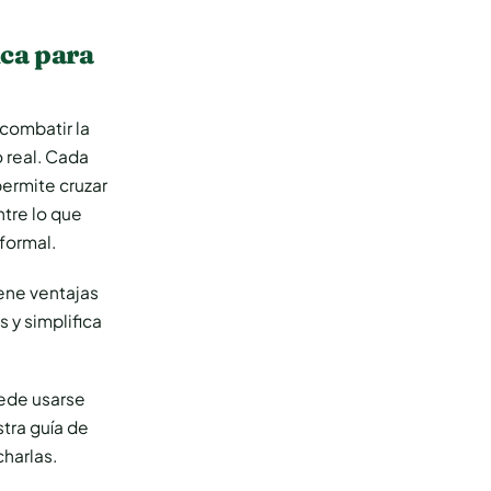
ica para
 combatir la
 real. Cada
permite cruzar
tre lo que
nformal.
ene ventajas
s y simplifica
uede usarse
tra guía de
harlas.