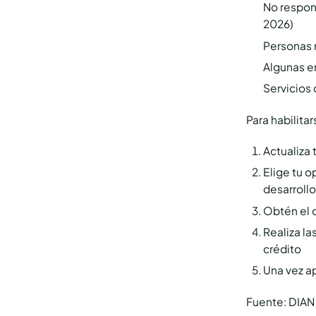
No respon
2026)
Personas 
Algunas e
Servicios 
Para habilita
Actualiza 
Elige tu o
desarrollo
Obtén el c
Realiza la
crédito
Una vez a
Fuente: DIAN